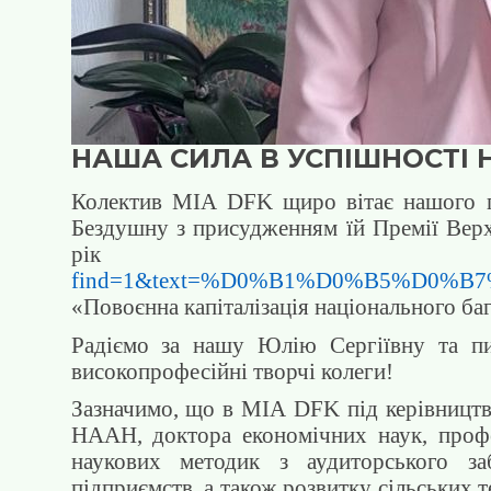
НАША СИЛА В УСПІШНОСТІ 
Колектив МІА
DFK
щиро вітає нашого 
Бездушну з присудженням їй Премії Вер
рік 
find=1&text=%D0%B1%D0%B5%D0%B
«Повоєнна капіталізація національного ба
Радіємо за нашу Юлію Сергіївну та пи
високопрофесійні творчі колеги!
Зазначимо, що в МІА
DFK
під керівництв
НААН, доктора економічних наук, проф
наукових методик з аудиторського заб
підприємств, а також розвитку сільських 