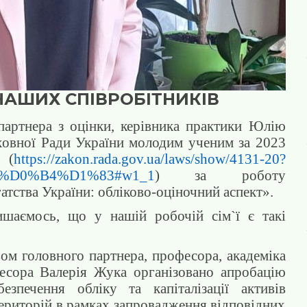
НАШИХ СПІВРОБІТНИКІВ
партнера з оцінки, керівника практики Юлію
ховної Ради України молодим ученим за 2023
(
https://zakon.rada.gov.ua/laws/show/4131-20?
7%D0%B4%D1%83#w1_1
) за роботу
гатства України: обліково-оціночний аспект»
.
шаємось, що у нашій робочій сім`ї є такі
ом головного партнера, професора, академіка
есора Валерія Жука організовано апробацію
езпечення обліку та капіталізації активів
територій в рамках запровадження відповідних