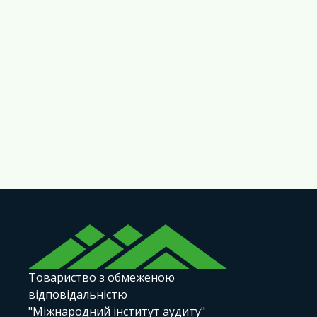
Товариство з обмеженою
відповідальністю
"Міжнародний інститут аудиту"